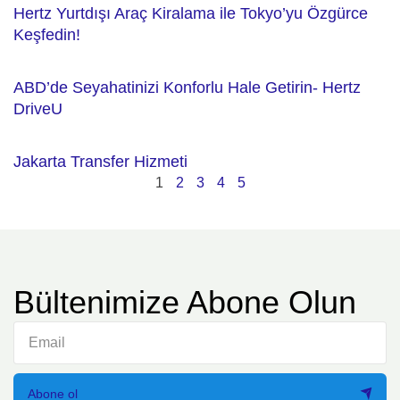
Hertz Yurtdışı Araç Kiralama ile Tokyo’yu Özgürce
Keşfedin!
ABD’de Seyahatinizi Konforlu Hale Getirin- Hertz
DriveU
Jakarta Transfer Hizmeti
1
2
3
4
5
Bültenimize Abone Olun
Abone ol