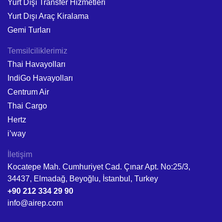
Yurt Dışı Transfer Hizmetleri
Yurt Dışı Araç Kiralama
Gemi Turları
Temsilciliklerimiz
Thai Havayolları
IndiGo Havayolları
Centrum Air
Thai Cargo
Hertz
i’way
İletişim
Kocatepe Mah. Cumhuriyet Cad. Çınar Apt. No:25/3,
34437, Elmadağ, Beyoğlu, İstanbul, Turkey
+90 212 334 29 90
info@airep.com