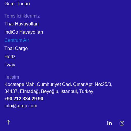
Gemi Turları
Temsilciliklerimiz
Thai Havayolları
IndiGo Havayolları
Centrum Air
Thai Cargo
Hertz
i’way
İletişim
Kocatepe Mah. Cumhuriyet Cad. Çınar Apt. No:25/3,
34437, Elmadağ, Beyoğlu, İstanbul, Turkey
+90 212 334 29 90
info@airep.com