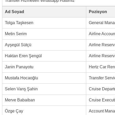
Transfer Hizmetleri Whatsapp Hattımız
Ad Soyad
Pozisyon
Tolga Taşkesen
General Mana
Metin Serim
Airline Accou
Ayşegül Sütçü
Airline Reserv
Haktan Eren Şengül
Airline Reserv
Janin Panayotu
Hertz Car Ren
Mustafa Hocaoğlu
Transfer Serv
Selen Varış Şahin
Cruise Depar
Merve Babaiban
Cruise Execut
Özge Çay
Account Mana