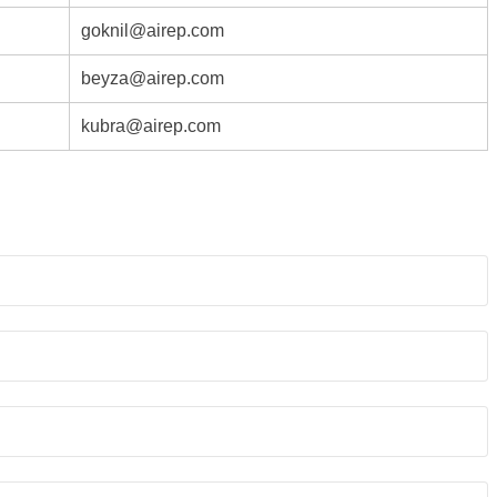
goknil@airep.com
beyza@airep.com
kubra@airep.com