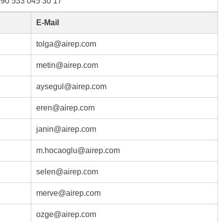
90 533 045 30 17
E-Mail
tolga@airep.com
metin@airep.com
aysegul@airep.com
eren@airep.com
janin@airep.com
m.hocaoglu@airep.com
selen@airep.com
merve@airep.com
ozge@airep.com