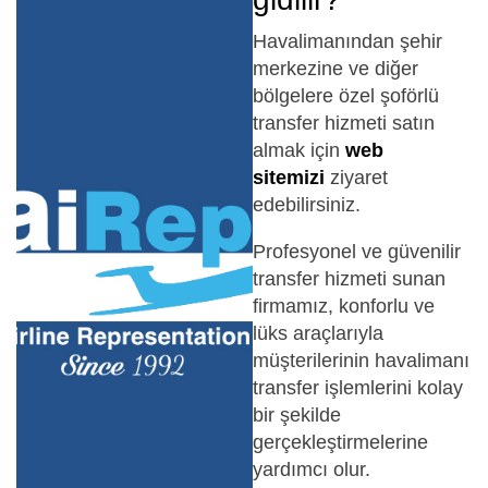
Havalimanından şehir
merkezine ve diğer
bölgelere özel şoförlü
transfer hizmeti satın
almak için
web
sitemizi
ziyaret
edebilirsiniz.
Profesyonel ve güvenilir
transfer hizmeti sunan
firmamız, konforlu ve
lüks araçlarıyla
müşterilerinin havalimanı
transfer işlemlerini kolay
bir şekilde
gerçekleştirmelerine
yardımcı olur.