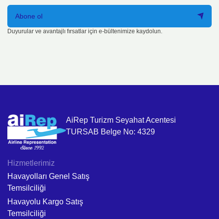
Abone ol
Duyurular ve avantajlı fırsatlar için e-bültenimize kaydolun.
AiRep Turizm Seyahat Acentesi
TURSAB Belge No: 4329
Hizmetlerimiz
Havayolları Genel Satış
Temsilciliği
Havayolu Kargo Satış
Temsilciliği