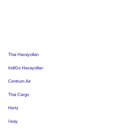
Thai Havayolları
IndiGo Havayolları
Centrum Air
Thai Cargo
Hertz
i’way