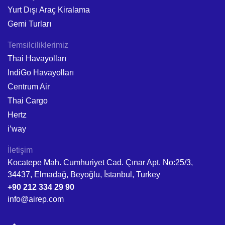
Yurt Dışı Araç Kiralama
Gemi Turları
Temsilciliklerimiz
Thai Havayolları
IndiGo Havayolları
Centrum Air
Thai Cargo
Hertz
i’way
İletişim
Kocatepe Mah. Cumhuriyet Cad. Çınar Apt. No:25/3,
34437, Elmadağ, Beyoğlu, İstanbul, Turkey
+90 212 334 29 90
info@airep.com