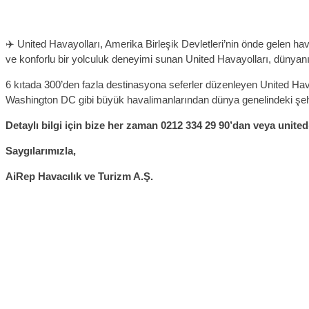
✈️ United Havayolları, Amerika Birleşik Devletleri’nin önde gelen hava
ve konforlu bir yolculuk deneyimi sunan United Havayolları, dünyanın
6 kıtada 300’den fazla destinasyona seferler düzenleyen United Hav
Washington DC gibi büyük havalimanlarından dünya genelindeki şehir
Detaylı bilgi için bize her zaman 0212 334 29 90’dan veya unite
Saygılarımızla,
AiRep Havacılık ve Turizm A.Ş.