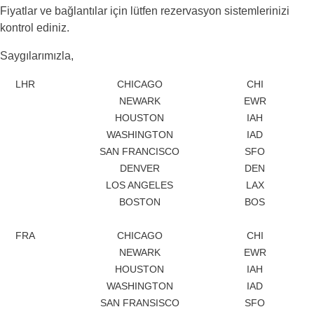
Fiyatlar ve bağlantılar için lütfen rezervasyon sistemlerinizi
kontrol ediniz.
Saygılarımızla,
LHR
CHICAGO
CHI
NEWARK
EWR
HOUSTON
IAH
WASHINGTON
IAD
SAN FRANCISCO
SFO
DENVER
DEN
LOS ANGELES
LAX
BOSTON
BOS
FRA
CHICAGO
CHI
NEWARK
EWR
HOUSTON
IAH
WASHINGTON
IAD
SAN FRANSISCO
SFO