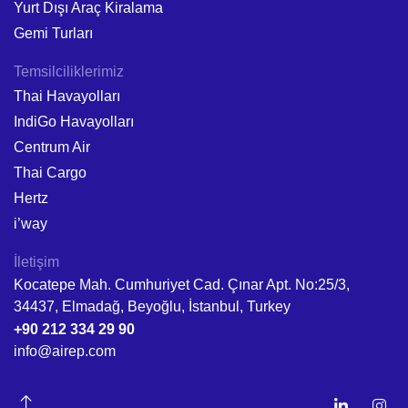
Yurt Dışı Araç Kiralama
Gemi Turları
Temsilciliklerimiz
Thai Havayolları
IndiGo Havayolları
Centrum Air
Thai Cargo
Hertz
i’way
İletişim
Kocatepe Mah. Cumhuriyet Cad. Çınar Apt. No:25/3,
34437, Elmadağ, Beyoğlu, İstanbul, Turkey
+90 212 334 29 90
info@airep.com