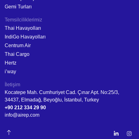
Gemi Turları
Temsilciliklerimiz
Thai Havayolları
IndiGo Havayolları
Centrum Air
Thai Cargo
Hertz
i’way
İletişim
Kocatepe Mah. Cumhuriyet Cad. Çınar Apt. No:25/3,
34437, Elmadağ, Beyoğlu, İstanbul, Turkey
+90 212 334 29 90
info@airep.com