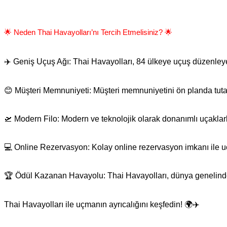
🌟 Neden Thai Havayolları’nı Tercih Etmelisiniz? 🌟
✈️ Geniş Uçuş Ağı: Thai Havayolları, 84 ülkeye uçuş düzenley
😊 Müşteri Memnuniyeti: Müşteri memnuniyetini ön planda tutan T
🛫 Modern Filo: Modern ve teknolojik olarak donanımlı uçaklarl
💻 Online Rezervasyon: Kolay online rezervasyon imkanı ile uçu
🏆 Ödül Kazanan Havayolu: Thai Havayolları, dünya genelinde çeş
Thai Havayolları ile uçmanın ayrıcalığını keşfedin! 🌍✈️