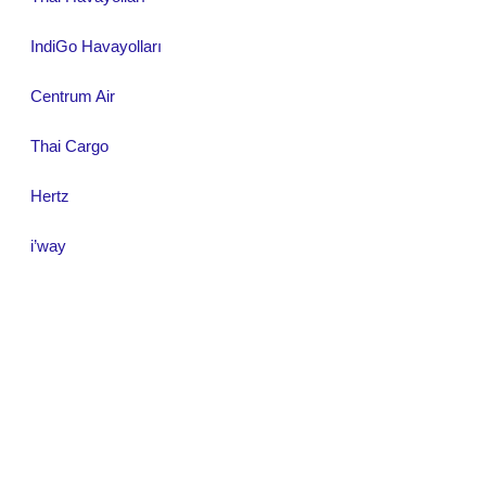
IndiGo Havayolları
Centrum Air
Thai Cargo
Hertz
i’way