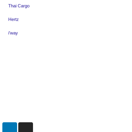
Thai Cargo
Hertz
i’way