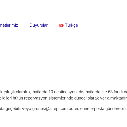
metlerimiz
Duyurular
Türkçe
ok çıkışlı olarak iç hatlarda 10 destinasyon, dış hatlarda ise 63 far
 bilgileri bütün rezervasyon sistemlerinde güncel olarak yer almaktadır
tibata geçebilir veya groups@airep.com adreslerine e-posta gönderebilir