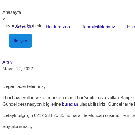
Anasayfa
>
Duyurular & Haberler
Anasayfa
Hakkımızda
Temsilciliklerimiz
Hiz
İletişim
Arşiv
Mayıs 12, 2022
Değerli acentelerimiz,
Thai hava yolları ve alt markası olan Thai Smile hava yolları Bangk
Güncel destinasyon bilgilerine
buradan
ulaşabilirsiniz. Güncel tarife
Detaylı bilgi için 0212 334 29 35 numaralı telefondan ofisimiz ile ir
Saygılarımızla,