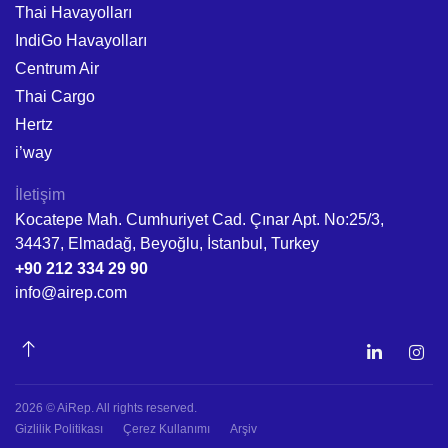
Thai Havayolları
IndiGo Havayolları
Centrum Air
Thai Cargo
Hertz
i’way
İletişim
Kocatepe Mah. Cumhuriyet Cad. Çınar Apt. No:25/3,
34437, Elmadağ, Beyoğlu, İstanbul, Turkey
+90 212 334 29 90
info@airep.com
2026 © AiRep. All rights reserved.
Gizlilik Politikası
Çerez Kullanımı
Arşiv