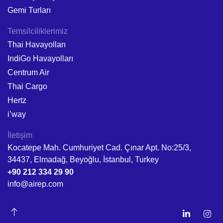
Gemi Turları
Temsilciliklerimiz
Thai Havayolları
IndiGo Havayolları
Centrum Air
Thai Cargo
Hertz
i’way
İletişim
Kocatepe Mah. Cumhuriyet Cad. Çınar Apt. No:25/3,
34437, Elmadağ, Beyoğlu, İstanbul, Turkey
+90 212 334 29 90
info@airep.com