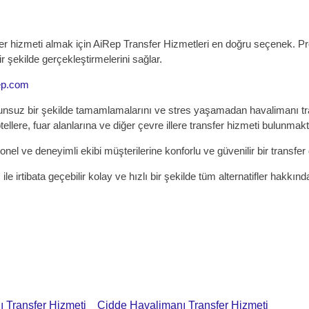
 hizmeti almak için AiRep Transfer Hizmetleri en doğru seçenek. Pro
ir şekilde gerçekleştirmelerini sağlar.
ep.com
nsuz bir şekilde tamamlamalarını ve stres yaşamadan havalimanı tran
lere, fuar alanlarına ve diğer çevre illere transfer hizmeti bulunmakt
nel ve deneyimli ekibi müşterilerine konforlu ve güvenilir bir transfe
tibata geçebilir kolay ve hızlı bir şekilde tüm alternatifler hakkında bi
 Transfer Hizmeti
Cidde Havalimanı Transfer Hizmeti