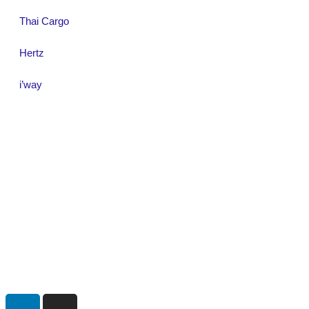
Thai Cargo
Hertz
i’way