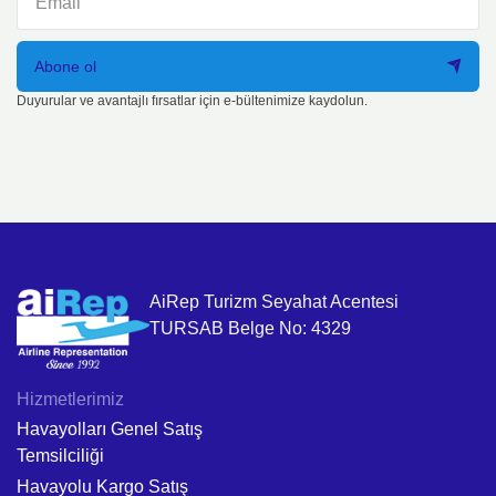
Abone ol
Duyurular ve avantajlı fırsatlar için e-bültenimize kaydolun.
AiRep Turizm Seyahat Acentesi
TURSAB Belge No: 4329
Hizmetlerimiz
Havayolları Genel Satış
Temsilciliği
Havayolu Kargo Satış