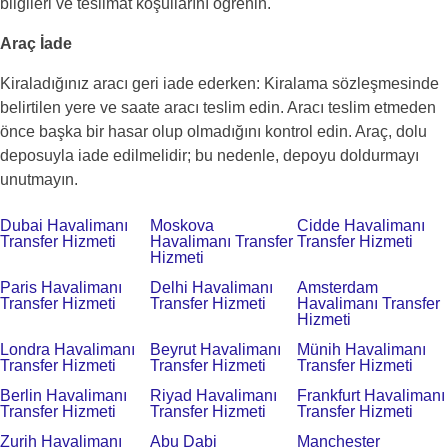
bilgileri ve teslimat koşullarını öğrenin.
Araç İade
Kiraladığınız aracı geri iade ederken: Kiralama sözleşmesinde
belirtilen yere ve saate aracı teslim edin. Aracı teslim etmeden
önce başka bir hasar olup olmadığını kontrol edin. Araç, dolu
deposuyla iade edilmelidir; bu nedenle, depoyu doldurmayı
unutmayın.
Dubai Havalimanı
Moskova
Cidde Havalimanı
Transfer Hizmeti
Havalimanı Transfer
Transfer Hizmeti
Hizmeti
Paris Havalimanı
Delhi Havalimanı
Amsterdam
Transfer Hizmeti
Transfer Hizmeti
Havalimanı Transfer
Hizmeti
Londra Havalimanı
Beyrut Havalimanı
Münih Havalimanı
Transfer Hizmeti
Transfer Hizmeti
Transfer Hizmeti
Berlin Havalimanı
Riyad Havalimanı
Frankfurt Havalimanı
Transfer Hizmeti
Transfer Hizmeti
Transfer Hizmeti
Zurih Havalimanı
Abu Dabi
Manchester