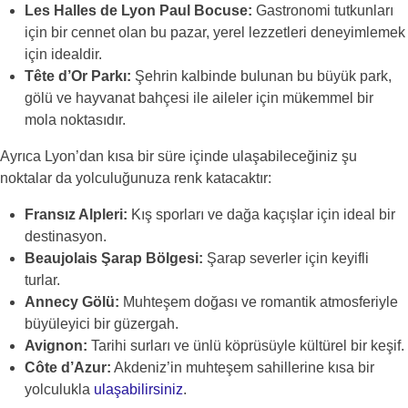
Les Halles de Lyon Paul Bocuse:
Gastronomi tutkunları
için bir cennet olan bu pazar, yerel lezzetleri deneyimlemek
için idealdir.
Tête d’Or Parkı:
Şehrin kalbinde bulunan bu büyük park,
gölü ve hayvanat bahçesi ile aileler için mükemmel bir
mola noktasıdır.
Ayrıca Lyon’dan kısa bir süre içinde ulaşabileceğiniz şu
noktalar da yolculuğunuza renk katacaktır:
Fransız Alpleri:
Kış sporları ve dağa kaçışlar için ideal bir
destinasyon.
Beaujolais Şarap Bölgesi:
Şarap severler için keyifli
turlar.
Annecy Gölü:
Muhteşem doğası ve romantik atmosferiyle
büyüleyici bir güzergah.
Avignon:
Tarihi surları ve ünlü köprüsüyle kültürel bir keşif.
Côte d’Azur:
Akdeniz’in muhteşem sahillerine kısa bir
yolculukla
ulaşabilirsiniz
.