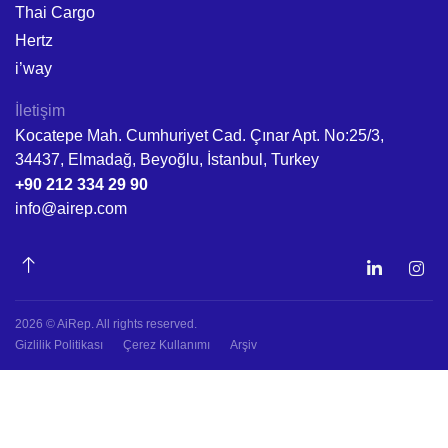
Thai Cargo
Hertz
i’way
İletişim
Kocatepe Mah. Cumhuriyet Cad. Çınar Apt. No:25/3,
34437, Elmadağ, Beyoğlu, İstanbul, Turkey
+90 212 334 29 90
info@airep.com
2026 © AiRep. All rights reserved.
Gizlilik Politikası
Çerez Kullanımı
Arşiv