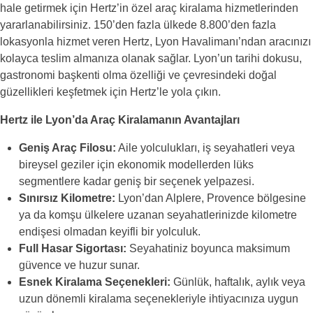
hale getirmek için Hertz’in özel araç kiralama hizmetlerinden
yararlanabilirsiniz. 150’den fazla ülkede 8.800’den fazla
lokasyonla hizmet veren Hertz, Lyon Havalimanı’ndan aracınızı
kolayca teslim almanıza olanak sağlar. Lyon’un tarihi dokusu,
gastronomi başkenti olma özelliği ve çevresindeki doğal
güzellikleri keşfetmek için Hertz’le yola çıkın.
Hertz ile Lyon’da Araç Kiralamanın Avantajları
Geniş Araç Filosu:
Aile yolculukları, iş seyahatleri veya
bireysel geziler için ekonomik modellerden lüks
segmentlere kadar geniş bir seçenek yelpazesi.
Sınırsız Kilometre:
Lyon’dan Alplere, Provence bölgesine
ya da komşu ülkelere uzanan seyahatlerinizde kilometre
endişesi olmadan keyifli bir yolculuk.
Full Hasar Sigortası:
Seyahatiniz boyunca maksimum
güvence ve huzur sunar.
Esnek Kiralama Seçenekleri:
Günlük, haftalık, aylık veya
uzun dönemli kiralama seçenekleriyle ihtiyacınıza uygun