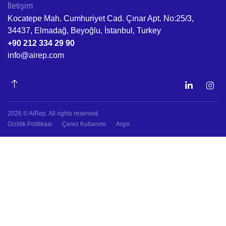
İletişim
Kocatepe Mah. Cumhuriyet Cad. Çınar Apt. No:25/3,
34437, Elmadağ, Beyoğlu, İstanbul, Turkey
+90 212 334 29 90
info@airep.com
2026 © AiRep. All rights reserved.
Gizlilik Politikası
Çerez Kullanımı
Arşiv