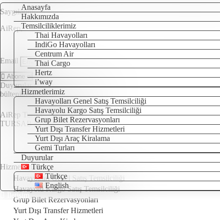
Anasayfa
Saygılarımızla,
Hakkımızda
Temsilciliklerimiz
AiRep,
Thai Havayolları
IndiGo Havayolları
Centrum Air
Email
Thai Cargo
Hertz
Abone ol
i’way
Duyurular ve avantajlı fırsatlar için e-
Hizmetlerimiz
bültenimize kaydolun.
Havayolları Genel Satış Temsilciliği
Havayolu Kargo Satış Temsilciliği
AiRep Turizm Seyahat Acentesi
Grup Bilet Rezervasyonları
TURSAB Belge No: 4329
Yurt Dışı Transfer Hizmetleri
Yurt Dışı Araç Kiralama
Gemi Turları
Duyurular
Hizmetlerimiz
Türkçe
Türkçe
Havayolları Genel Satış Temsilciliği
English
Havayolu Kargo Satış Temsilciliği
İletişim
Grup Bilet Rezervasyonları
Yurt Dışı Transfer Hizmetleri