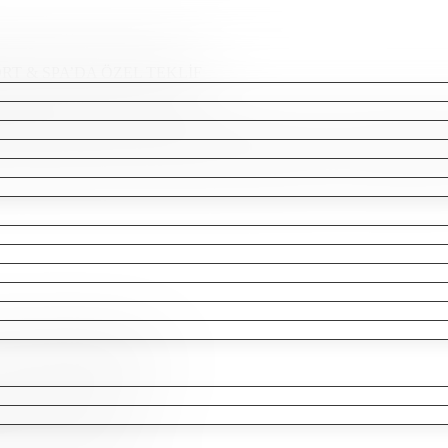
T & SPA’DA ÖZEL TEKLİF
in unutulmaz bir bayram tatili rezervasyonu yapın . Oda ve süitlerde 
urumuna bağlıdır).
iniz. 02123342925 ve 26.