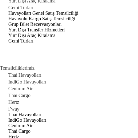
Yurt Dışı Araç Kiralama
Gemi Turları
Havayolları Genel Satış Temsilciliği
Havayolu Kargo Satış Temsilciliği
Grup Bilet Rezervasyonları
Yurt Dışı Transfer Hizmetleri
Yurt Dışı Araç Kiralama
Gemi Turları
Temsilciliklerimiz
Thai Havayolları
IndiGo Havayolları
Centrum Air
Thai Cargo
Hertz
i’way
Thai Havayolları
IndiGo Havayolları
Centrum Air
Thai Cargo
Hertz