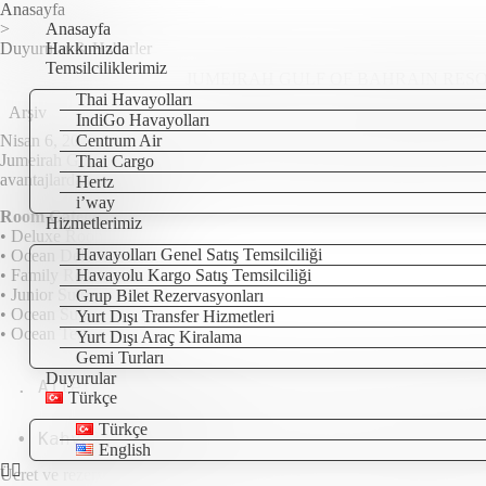
Anasayfa
>
Anasayfa
Duyurular & Haberler
Hakkımızda
Temsilciliklerimiz
JUMEIRAH GULF OF BAHRAIN RESOR
Thai Havayolları
Arşiv
IndiGo Havayolları
Nisan 6, 2023
Centrum Air
Jumeirah Gulf of Bahrain Resort & Spa’da kumsalın keyfini çıkarmak iç
Thai Cargo
avantajlardan yararlanın.
Hertz
i’way
Room Category
Hizmetlerimiz
• Deluxe Room
Havayolları Genel Satış Temsilciliği
• Ocean Deluxe Room
• Family Room
Havayolu Kargo Satış Temsilciliği
• Junior Suite
Grup Bilet Rezervasyonları
• Ocean Suite
Yurt Dışı Transfer Hizmetleri
• Ocean Terrace Suite
Yurt Dışı Araç Kiralama
Gemi Turları
Duyurular
. Aileler için bağlantılı odalar (doluluk d
Türkçe
Türkçe
• Kahvaltı dahil.
English
Ücret ve rezervasyon için Airep Otel departmanı ile irtibata geçebilirs