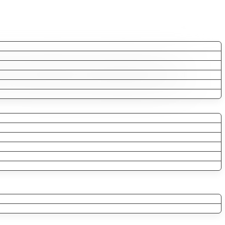
%15’e varan indirimin yanı sıra konaklamanız boyunca özel