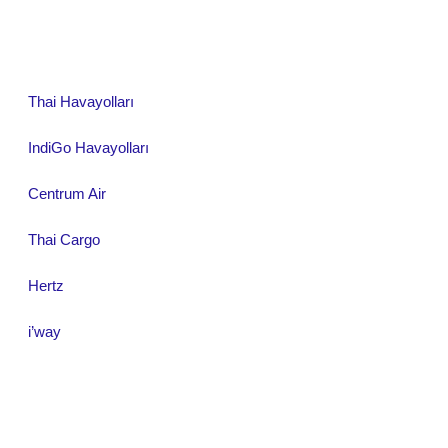
Thai Havayolları
IndiGo Havayolları
Centrum Air
Thai Cargo
Hertz
i’way