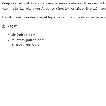
Airep ile özel uçak kiralama, seyahatlerinizi daha keyifli ve verimli h
yapın, ister tatil planlayın, Airep, bu süreçteki en güvenilir ortağınızdı
Hayalinizdeki seyahati gerçekleştirmek için bizimle iletişime geçin
📩 İletişim:
air@airep.com
mustafa@airep.com
📞
0 212 706 53 30