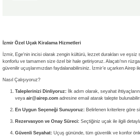
İzmir Özel Uçak Kiralama Hizmetleri
İzmir, Ege’nin incisi olarak zengin kültürü, lezzet durakları ve eşsiz 
konforlu ve tamamen size özel bir hale getiriyoruz. Alaçatı’nın rüz
güvenilir uçuşlarımızdan faydalanabilirsiniz. İzmir’e uçarken Airep ile
Nasıl Çalışıyoruz?
Taleplerinizi Dinliyoruz:
İlk adım olarak, seyahat ihtiyaçların
veya
air@airep.com
adresine email atarak talepte bulunabilir
En Uygun Seçeneği Sunuyoruz:
Belirlenen kriterlere göre
Rezervasyon ve Onay Süreci:
Seçtiğiniz uçak ile ilgili deta
Güvenli Seyahat:
Uçuş gününde, tüm güvenlik ve konfor önlem