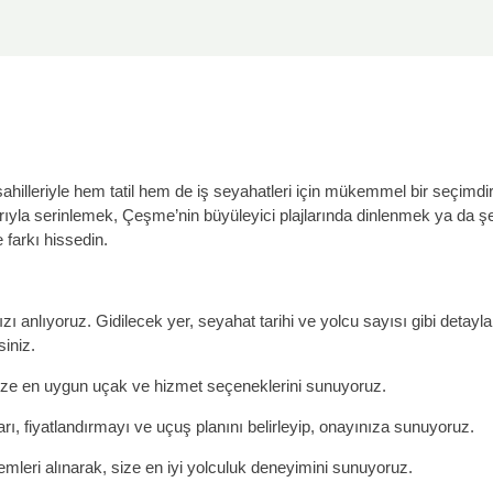
sahilleriyle hem tatil hem de iş seyahatleri için mükemmel bir seçimdir.
garıyla serinlemek, Çeşme’nin büyüleyici plajlarında dinlenmek ya da 
 farkı hissedin.
ızı anlıyoruz. Gidilecek yer, seyahat tarihi ve yolcu sayısı gibi detayla
siniz.
 size en uygun uçak ve hizmet seçeneklerini sunuyoruz.
yları, fiyatlandırmayı ve uçuş planını belirleyip, onayınıza sunuyoruz.
leri alınarak, size en iyi yolculuk deneyimini sunuyoruz.