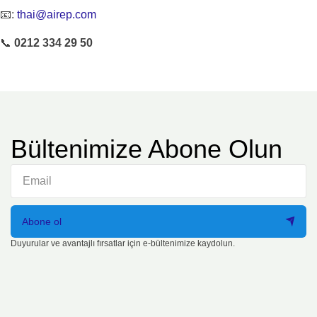
📧:
thai@airep.com
📞
0212 334 29 50
Bültenimize Abone Olun
Abone ol
Duyurular ve avantajlı fırsatlar için e-bültenimize kaydolun.