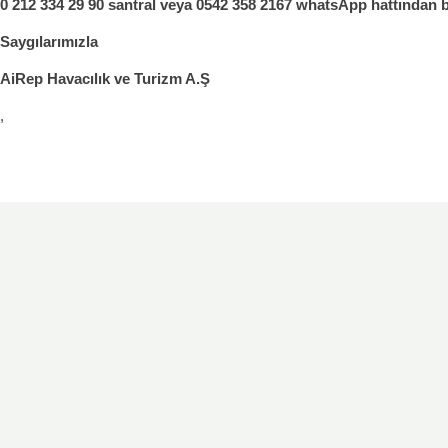
0 212 334 29 90 santral veya 0542 358 2167 whatsApp hattından bi
Saygılarımızla
AiRep Havacılık ve Turizm A.Ş
,