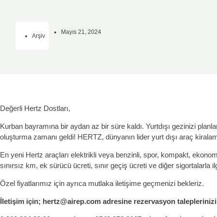
Mayıs 21, 2024
Arşiv
Değerli Hertz Dostları,
Kurban bayramına bir aydan az bir süre kaldı. Yurtdışı gezinizi planl
oluşturma zamanı geldi! HERTZ, dünyanın lider yurt dışı araç kiralama
En yeni Hertz araçları elektrikli veya benzinli, spor, kompakt, ekonomik 
sınırsız km, ek sürücü ücreti, sınır geçiş ücreti ve diğer sigortalarla ilg
Özel fiyatlarımız için ayrıca mutlaka iletişime geçmenizi bekleriz.
İletişim için; hertz@airep.com adresine rezervasyon taleplerinizi