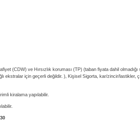
uafiyet (CDW) ve Hırsızlık koruması (TP) (taban fiyata dahil olmadığı
 ekstralar için geçerli değildir. ), Kişisel Sigorta, kar/zincir/lastikle
mli kiralama yapılabilir.
abilir.
 30