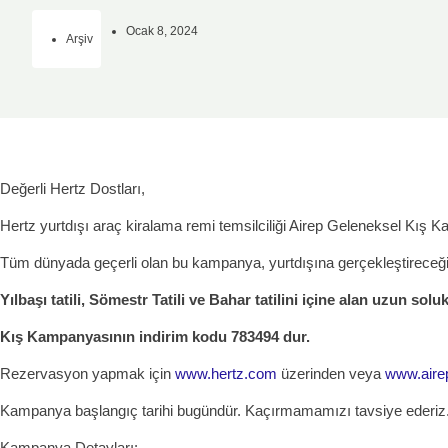
Ocak 8, 2024
Arşiv
Değerli Hertz Dostları,
Hertz yurtdışı araç kiralama remi temsilciliği Airep Geleneksel Kış K
Tüm dünyada geçerli olan bu kampanya, yurtdışına gerçekleştireceği
Yılbaşı tatili, Sömestr Tatili ve Bahar tatilini içine alan uzun sol
Kış Kampanyasının indirim kodu 783494 dur.
Rezervasyon yapmak için
www.hertz.com
üzerinden veya
www.aire
Kampanya başlangıç tarihi bugündür. Kaçırmamamızı tavsiye ederiz
Kampanya Detayları: