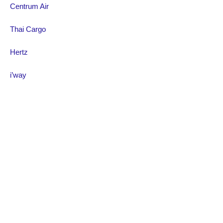
Centrum Air
Thai Cargo
Hertz
i’way