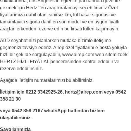
sokaklarında, Los Angeles’in eğlence parklarında güvenle
gezmek için Hertz ‘ten araç kiralamayı seçebilirsiniz Özel
fiyatlarımıza dahil olan, sınırsız km, ful hasar sigortası ve
tamamlayıcı sigorta dahil en son model ve en uygun fiyatlı
araçları erkenden rezerve edin bu fırsatı lütfen kaçırmayın.
ABD seyahatinizi planlarken mutlaka bizimle iletişime
geçmenizi tavsiye ederiz. Airep özel fiyatlarını e-posta yoluyla
hızlı bir şekilde sorgulayabilir, www.airep.com web sitemizdeki
HERTZ HIZLI FİYAT AL penceresinden kontrol edebilir ve
rezerve edebilirsiniz.
Aşağıda iletişim numaralarımızı bulabilirsiniz.
İletişim için 0212 3342925-26, hertz@airep.com veya 0542
358 21 30
veya 0542 358 2167 whatsApp hattından bizlere
ulaşabilirsiniz.
Saygılarımızla