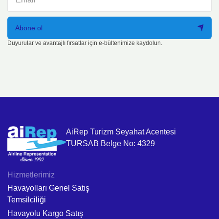
Abone ol
Duyurular ve avantajlı fırsatlar için e-bültenimize kaydolun.
AiRep Turizm Seyahat Acentesi
TURSAB Belge No: 4329
Hizmetlerimiz
Havayolları Genel Satış
Temsilciliği
Havayolu Kargo Satış