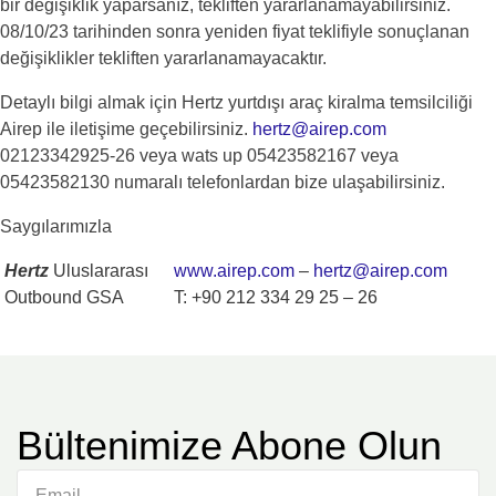
bir değişiklik yaparsanız, tekliften yararlanamayabilirsiniz.
08/10/23 tarihinden sonra yeniden fiyat teklifiyle sonuçlanan
değişiklikler tekliften yararlanamayacaktır.
Detaylı bilgi almak için Hertz yurtdışı araç kiralma temsilciliği
Airep ile iletişime geçebilirsiniz.
hertz@airep.com
02123342925-26 veya wats up 05423582167 veya
05423582130 numaralı telefonlardan bize ulaşabilirsiniz.
Saygılarımızla
Hertz
Uluslararası
www.airep.com
–
hertz@airep.com
Outbound GSA
T: +90 212 334 29 25 – 26
Bültenimize Abone Olun