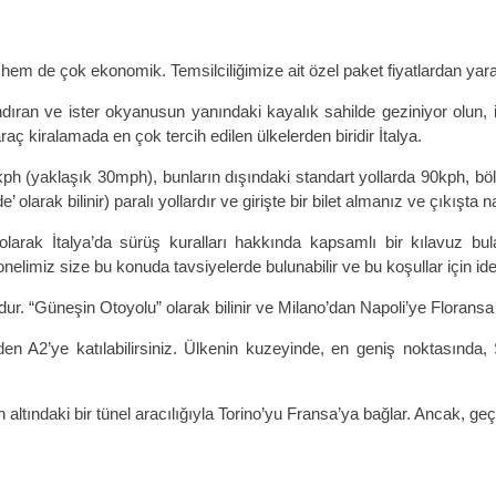
hem de çok ekonomik. Temsilciliğimize ait özel paket fiyatlardan yarar
andıran ve ister okyanusun yanındaki kayalık sahilde geziniyor olun, 
ç kiralamada en çok tercih edilen ülkelerden biridir İtalya.
 50kph (yaklaşık 30mph), bunların dışındaki standart yollarda 90kph,
de’ olarak bilinir) paralı yollardır ve girişte bir bilet almanız ve çıkış
 olarak İtalya’da sürüş kuralları hakkında kapsamlı bir kılavuz bu
rsonelimiz size bu konuda tavsiyelerde bulunabilir ve bu koşullar için ide
ur. “Güneşin Otoyolu” olarak bilinir ve Milano’dan Napoli’ye Floran
iden A2’ye katılabilirsiniz. Ülkenin kuzeyinde, en geniş noktasında
 altındaki bir tünel aracılığıyla Torino’yu Fransa’ya bağlar. Ancak, ge