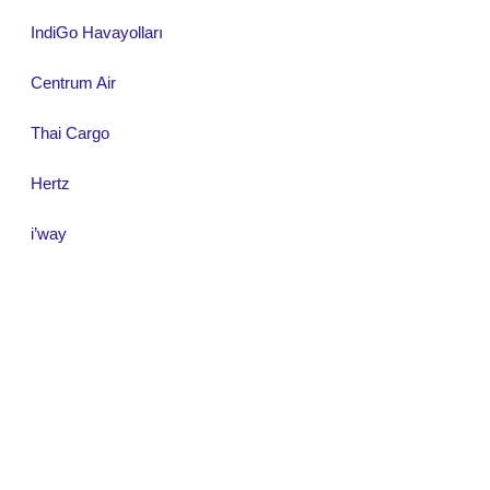
IndiGo Havayolları
Centrum Air
Thai Cargo
Hertz
i’way