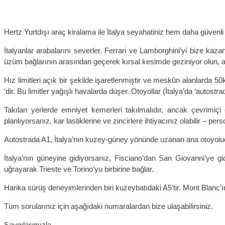
Hertz Yurtdışı araç kiralama ile İtalya seyahatiniz hem daha güvenli 
İtalyanlar arabalarını severler. Ferrari ve Lamborghini’yi bize kaz
üzüm bağlarının arasından geçerek kırsal kesimde geziniyor olun, ara
Hız limitleri açık bir şekilde işaretlenmiştir ve meskûn alanlarda
‘dir. Bu limitler yağışlı havalarda düşer. Otoyollar (İtalya’da ‘autostra
Takılan yerlerde emniyet kemerleri takılmalıdır, ancak çevrimiçi
planlıyorsanız, kar lastiklerine ve zincirlere ihtiyacınız olabilir – pe
Autostrada A1, İtalya’nın kuzey-güney yönünde uzanan ana otoyolud
İtalya’nın güneyine gidiyorsanız, Fisciano’dan San Giovanni’ye g
uğrayarak Trieste ve Torino’yu birbirine bağlar.
Harika sürüş deneyimlerinden biri kuzeybatıdaki A5’tir. Mont Blanc’ın
Tüm sorularınız için aşağıdaki numaralardan bize ulaşabilirsiniz.
Saygılarımızla,