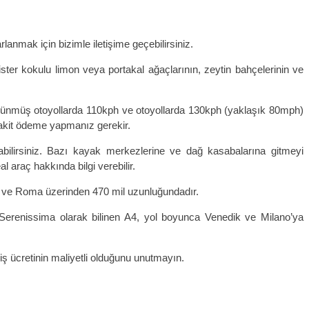
lanmak için bizimle iletişime geçebilirsiniz.
ister kokulu limon veya portakal ağaçlarının, zeytin bahçelerinin ve
 bölünmüş otoyollarda 110kph ve otoyollarda 130kph (yaklaşık 80mph)
ta nakit ödeme yapmanız gerekir.
labilirsiniz. Bazı kayak merkezlerine ve dağ kasabalarına gitmeyi
al araç hakkında bilgi verebilir.
sa ve Roma üzerinden 470 mil uzunluğundadır.
, Serenissima olarak bilinen A4, yol boyunca Venedik ve Milano’ya
çiş ücretinin maliyetli olduğunu unutmayın.