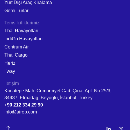
Yurt Dışı Araç Kiralama
Gemi Turları
Temsilciliklerimiz
Thai Havayolları
IndiGo Havayolları
Centrum Air
Thai Cargo
Hertz
i’way
İletişim
Kocatepe Mah. Cumhuriyet Cad. Çınar Apt. No:25/3,
34437, Elmadağ, Beyoğlu, İstanbul, Turkey
+90 212 334 29 90
info@airep.com