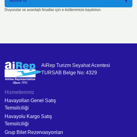
Abone ol
Duyurular ve avantajlı fırsatlar için e-bültenimize kaydolun.
AiRep Turizm Seyahat Acentesi
TURSAB Belge No: 4329
Hizmetlerimiz
Havayolları Genel Satış
Temsilciliği
Havayolu Kargo Satış
Temsilciliği
Grup Bilet Rezervasyonları