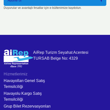
Abone ol
Duyurular ve avantajlı fırsatlar için e-bültenimize kaydolun.
AiRep Turizm Seyahat Acentesi
TURSAB Belge No: 4329
Hizmetlerimiz
Havayolları Genel Satış
Temsilciliği
Havayolu Kargo Satış
Temsilciliği
Grup Bilet Rezervasyonları