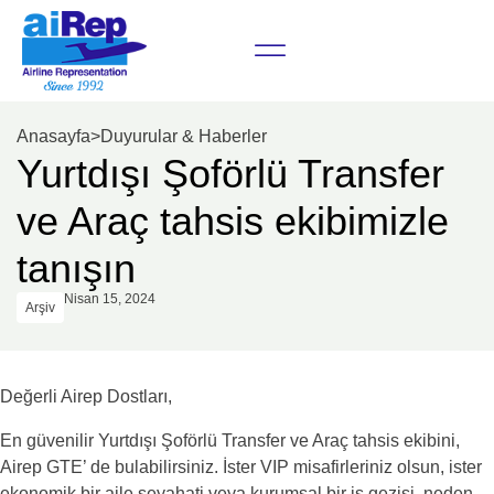
Anasayfa
>
Duyurular & Haberler
Yurtdışı Şoförlü Transfer
ve Araç tahsis ekibimizle
tanışın
Nisan 15, 2024
Arşiv
Değerli Airep Dostları,
En güvenilir Yurtdışı Şoförlü Transfer ve Araç tahsis ekibini,
Airep GTE’ de bulabilirsiniz. İster VIP misafirleriniz olsun, ister
ekonomik bir aile seyahati veya kurumsal bir iş gezisi, neden