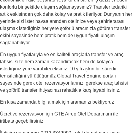
konforlu bir şekilde ulaşım sağlamayasınız? Transfer tedariki
artık eskisinden çok daha kolay ve pratik ilerliyor. Dünyanın her
yerinde sizi ister havaalanından otelinize veya şehirlerarası
ulaşmak istediğiniz her yere şoförlü aracınızla götüren transfer
ekibi sayesinde hem pratik hem de uygun fiyatlı ulaşım
sağlanabiliyor.
En uygun fiyatlarıyla ve en kaliteli araçlarla transfer ve araç
tahsisi size hem zaman kazandıracak hem de kolayca
istediğiniz yere varabileceksiniz. 10 yılı aşkın bir süredir
temsilciliğini yürüttüğümüz Global Travel Engine portalı
sayesinde gerek otel rezervasyonlarınızı gerekse araç tahsisi
ve şoförlü transfer ihtiyacınızı rahatlıkla karşılayabilirsiniz.
En kısa zamanda bilgi almak için aramanızı bekliyoruz
Ücret ve rezervasyon için GTE Airep Otel Departmanı ile
irtibata geçebilirsiniz.
İletişim numaramız 0212 3342990 –otel departmanı- veya