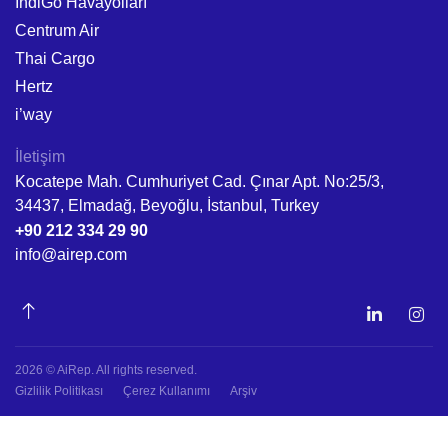
IndiGo Havayolları
Centrum Air
Thai Cargo
Hertz
i’way
İletişim
Kocatepe Mah. Cumhuriyet Cad. Çınar Apt. No:25/3,
34437, Elmadağ, Beyoğlu, İstanbul, Turkey
+90 212 334 29 90
info@airep.com
2026 © AiRep. All rights reserved.
Gizlilik Politikası
Çerez Kullanımı
Arşiv