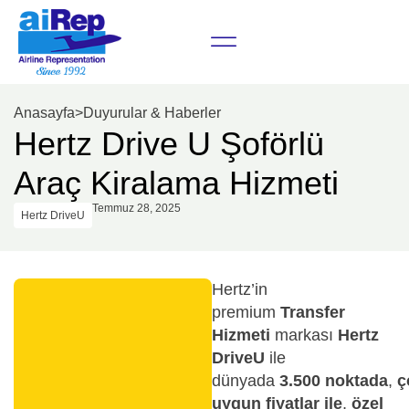
Anasayfa
>
Duyurular & Haberler
Hertz Drive U Şoförlü
Araç Kiralama Hizmeti
Temmuz 28, 2025
Hertz DriveU
Hertz’in
premium
Transfer
Hizmeti
markası
Hertz
DriveU
ile
dünyada
3.500
noktada
,
ç
uygun fiyatlar ile
,
özel