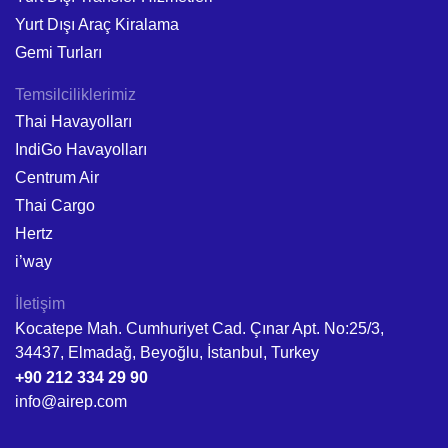
Yurt Dışı Araç Kiralama
Gemi Turları
Temsilciliklerimiz
Thai Havayolları
IndiGo Havayolları
Centrum Air
Thai Cargo
Hertz
i’way
İletişim
Kocatepe Mah. Cumhuriyet Cad. Çınar Apt. No:25/3,
34437, Elmadağ, Beyoğlu, İstanbul, Turkey
+90 212 334 29 90
info@airep.com