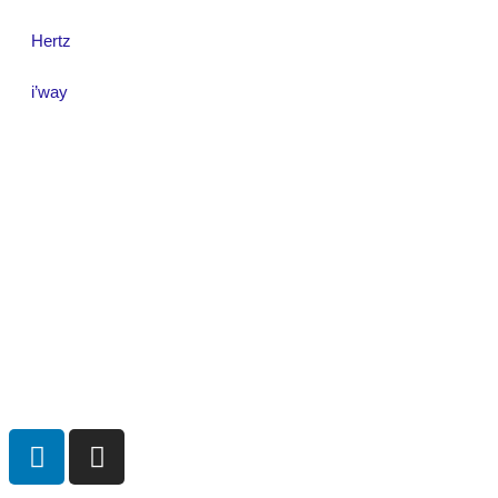
Hertz
i’way