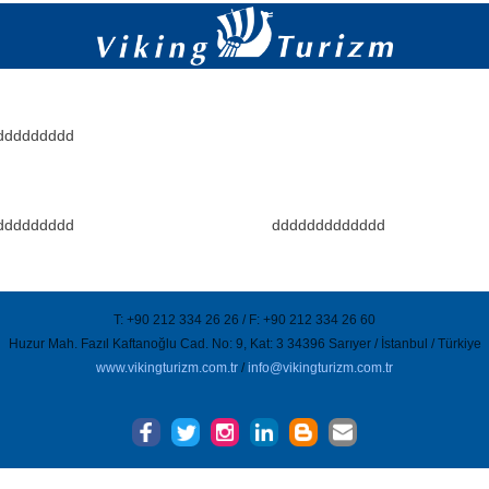
ddddddddd
ddddddddd
ddddddddddddd
T: +90 212 334 26 26 / F: +90 212 334 26 60
Huzur Mah. Fazıl Kaftanoğlu Cad. No: 9, Kat: 3 34396 Sarıyer / İstanbul / Türkiye
www.vikingturizm.com.tr
/
info@vikingturizm.com.tr