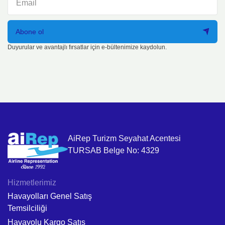
Abone ol
Duyurular ve avantajlı fırsatlar için e-bültenimize kaydolun.
AiRep Turizm Seyahat Acentesi
TURSAB Belge No: 4329
Hizmetlerimiz
Havayolları Genel Satış
Temsilciliği
Havayolu Kargo Satış