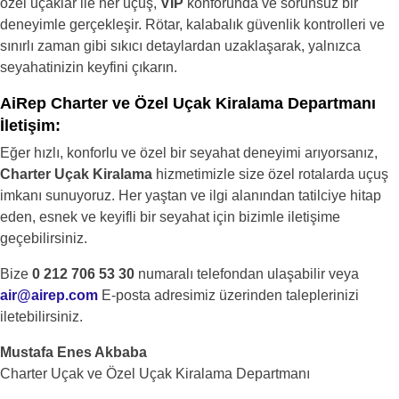
özel uçaklar ile her uçuş,
VIP
konforunda ve sorunsuz bir
deneyimle gerçekleşir. Rötar, kalabalık güvenlik kontrolleri ve
sınırlı zaman gibi sıkıcı detaylardan uzaklaşarak, yalnızca
seyahatinizin keyfini çıkarın.
AiRep Charter ve Özel Uçak Kiralama Departmanı
İletişim:
Eğer hızlı, konforlu ve özel bir seyahat deneyimi arıyorsanız,
Charter Uçak Kiralama
hizmetimizle size özel rotalarda uçuş
imkanı sunuyoruz. Her yaştan ve ilgi alanından tatilciye hitap
eden, esnek ve keyifli bir seyahat için bizimle iletişime
geçebilirsiniz.
Bize
0 212 706 53 30
numaralı telefondan ulaşabilir veya
air@airep.com
E-posta adresimiz üzerinden taleplerinizi
iletebilirsiniz.
Mustafa Enes Akbaba
Charter Uçak ve Özel Uçak Kiralama Departmanı