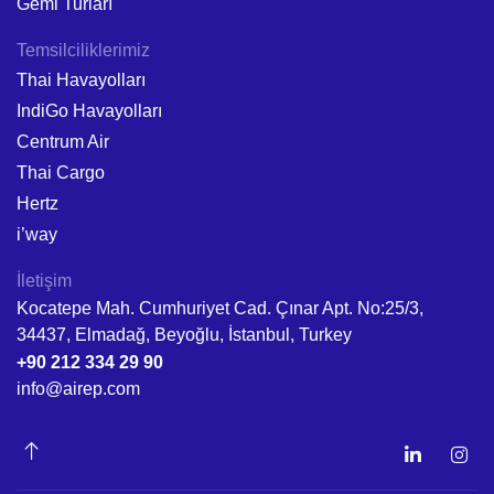
Gemi Turları
Temsilciliklerimiz
Thai Havayolları
IndiGo Havayolları
Centrum Air
Thai Cargo
Hertz
i’way
İletişim
Kocatepe Mah. Cumhuriyet Cad. Çınar Apt. No:25/3,
34437, Elmadağ, Beyoğlu, İstanbul, Turkey
+90 212 334 29 90
info@airep.com