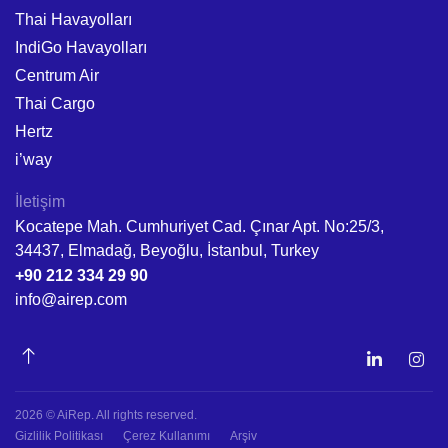
Thai Havayolları
IndiGo Havayolları
Centrum Air
Thai Cargo
Hertz
i’way
İletişim
Kocatepe Mah. Cumhuriyet Cad. Çınar Apt. No:25/3,
34437, Elmadağ, Beyoğlu, İstanbul, Turkey
+90 212 334 29 90
info@airep.com
2026 © AiRep. All rights reserved.
Gizlilik Politikası
Çerez Kullanımı
Arşiv