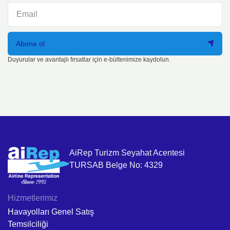
Abone ol
Duyurular ve avantajlı fırsatlar için e-bültenimize kaydolun.
AiRep Turizm Seyahat Acentesi
TURSAB Belge No: 4329
Hizmetlerimiz
Havayolları Genel Satış
Temsilciliği