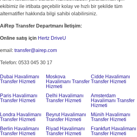
ekibimiz ile irtibata geçebilir kolay ve hızlı bir şekilde tüm
alternatifler hakkında bilgi sahibi olabilirsiniz.
AiRep Transfer Departmanı İletişim:
Online satış için
Hertz DriveU
email:
transfer@airep.com
Telefon: 0533 045 30 17
Dubai Havalimanı
Moskova
Cidde Havalimanı
Transfer Hizmeti
Havalimanı Transfer
Transfer Hizmeti
Hizmeti
Paris Havalimanı
Delhi Havalimanı
Amsterdam
Transfer Hizmeti
Transfer Hizmeti
Havalimanı Transfer
Hizmeti
Londra Havalimanı
Beyrut Havalimanı
Münih Havalimanı
Transfer Hizmeti
Transfer Hizmeti
Transfer Hizmeti
Berlin Havalimanı
Riyad Havalimanı
Frankfurt Havalimanı
Transfer Hizmeti
Transfer Hizmeti
Transfer Hizmeti