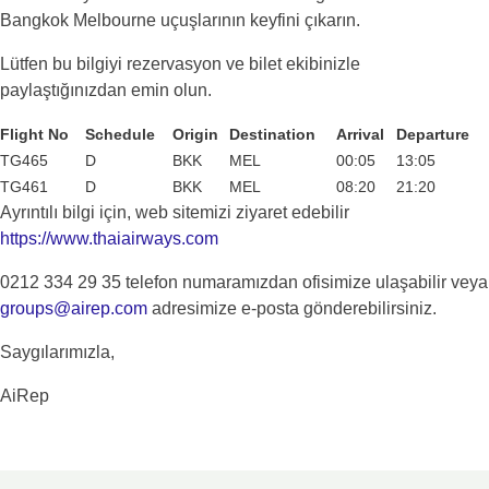
Bangkok Melbourne uçuşlarının keyfini çıkarın.
Lütfen bu bilgiyi rezervasyon ve bilet ekibinizle
paylaştığınızdan emin olun.
Flight No
Schedule
Origin
Destination
Arrival
Departure
TG465
D
BKK
MEL
00:05
13:05
TG461
D
BKK
MEL
08:20
21:20
Ayrıntılı bilgi için, web sitemizi ziyaret edebilir
https://www.thaiairways.com
0212 334 29 35 telefon numaramızdan ofisimize ulaşabilir veya
groups@airep.com
adresimize e-posta gönderebilirsiniz.
Saygılarımızla,
AiRep