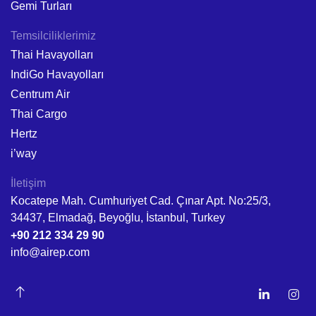
Gemi Turları
Temsilciliklerimiz
Thai Havayolları
IndiGo Havayolları
Centrum Air
Thai Cargo
Hertz
i’way
İletişim
Kocatepe Mah. Cumhuriyet Cad. Çınar Apt. No:25/3,
34437, Elmadağ, Beyoğlu, İstanbul, Turkey
+90 212 334 29 90
info@airep.com