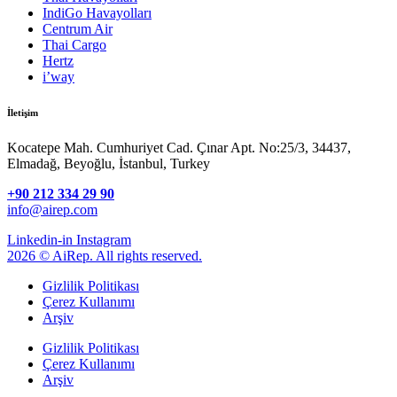
IndiGo Havayolları
Centrum Air
Thai Cargo
Hertz
i’way
İletişim
Kocatepe Mah. Cumhuriyet Cad. Çınar Apt. No:25/3, 34437,
Elmadağ, Beyoğlu, İstanbul, Turkey
+90 212 334 29 90
info@airep.com
Linkedin-in
Instagram
2026 © AiRep. All rights reserved.
Gizlilik Politikası
Çerez Kullanımı
Arşiv
Gizlilik Politikası
Çerez Kullanımı
Arşiv