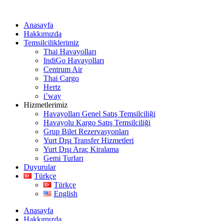
Anasayfa
Hakkımızda
Temsilciliklerimiz
Thai Havayolları
IndiGo Havayolları
Centrum Air
Thai Cargo
Hertz
i’way
Hizmetlerimiz
Havayolları Genel Satış Temsilciliği
Havayolu Kargo Satış Temsilciliği
Grup Bilet Rezervasyonları
Yurt Dışı Transfer Hizmetleri
Yurt Dışı Araç Kiralama
Gemi Turları
Duyurular
Türkçe
Türkçe
English
Anasayfa
Hakkımızda