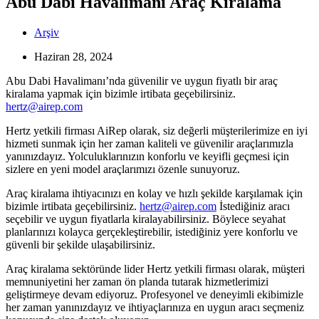
Abu Dabi Havalimanı Araç Kiralama
Arşiv
Haziran 28, 2024
Abu Dabi Havalimanı’nda güvenilir ve uygun fiyatlı bir araç
kiralama yapmak için bizimle irtibata geçebilirsiniz.
hertz@airep.com
Hertz yetkili firması AiRep olarak, siz değerli müşterilerimize en iyi
hizmeti sunmak için her zaman kaliteli ve güvenilir araçlarımızla
yanınızdayız. Yolculuklarınızın konforlu ve keyifli geçmesi için
sizlere en yeni model araçlarımızı özenle sunuyoruz.
Araç kiralama ihtiyacınızı en kolay ve hızlı şekilde karşılamak için
bizimle irtibata geçebilirsiniz.
hertz@airep.com
İstediğiniz aracı
seçebilir ve uygun fiyatlarla kiralayabilirsiniz. Böylece seyahat
planlarınızı kolayca gerçekleştirebilir, istediğiniz yere konforlu ve
güvenli bir şekilde ulaşabilirsiniz.
Araç kiralama sektöründe lider Hertz yetkili firması olarak, müşteri
memnuniyetini her zaman ön planda tutarak hizmetlerimizi
geliştirmeye devam ediyoruz. Profesyonel ve deneyimli ekibimizle
her zaman yanınızdayız ve ihtiyaçlarınıza en uygun aracı seçmeniz