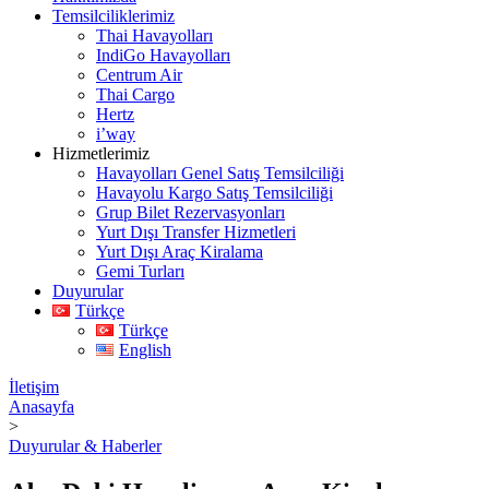
Temsilciliklerimiz
Thai Havayolları
IndiGo Havayolları
Centrum Air
Thai Cargo
Hertz
i’way
Hizmetlerimiz
Havayolları Genel Satış Temsilciliği
Havayolu Kargo Satış Temsilciliği
Grup Bilet Rezervasyonları
Yurt Dışı Transfer Hizmetleri
Yurt Dışı Araç Kiralama
Gemi Turları
Duyurular
Türkçe
Türkçe
English
İletişim
Anasayfa
>
Duyurular & Haberler